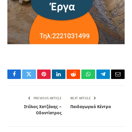
Facebook
Twitter
Pinterest
LinkedIn
Reddit
WhatsApp
Telegram
Email
PREVIOUS ARTICLE
NEXT ARTICLE
Στέλιος Χατζάκης –
Παιδαγωγικό Κέντρο
Οδοντίατρος