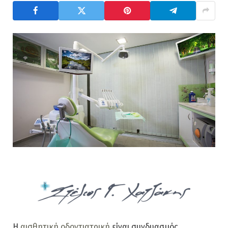
Η
αισθητική οδοντιατρική
είναι συνδυασμός