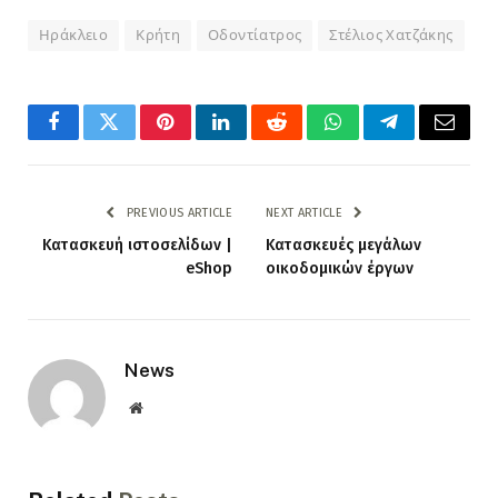
Ηράκλειο
Κρήτη
Οδοντίατρος
Στέλιος Χατζάκης
Facebook
Twitter
Pinterest
LinkedIn
Reddit
WhatsApp
Telegram
Email
PREVIOUS ARTICLE
NEXT ARTICLE
Kατασκευή ιστοσελίδων |
Κατασκευές μεγάλων
eShop
οικοδομικών έργων
News
Website