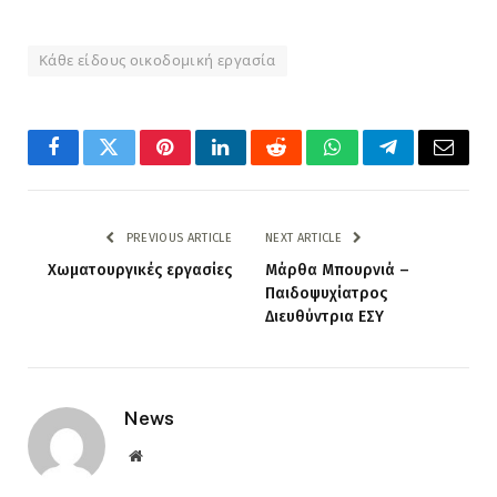
Κάθε είδους οικοδομική εργασία
Facebook
Twitter
Pinterest
LinkedIn
Reddit
WhatsApp
Telegram
Email
PREVIOUS ARTICLE
NEXT ARTICLE
Χωματουργικές εργασίες
Μάρθα Μπουρνιά –
Παιδοψυχίατρος
Διευθύντρια ΕΣΥ
News
Website