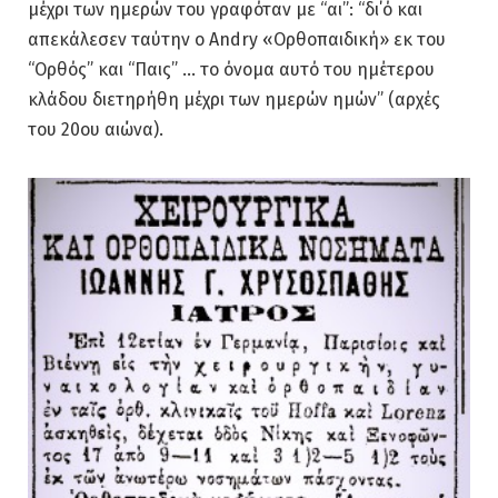
μέχρι των ημερών του γραφόταν με “αι”: “δι΄ό και
απεκάλεσεν ταύτην ο Andry «Ορθοπαιδική» εκ του
“Ορθός” και “Παις” … το όνοµα αυτό του ηµέτερου
κλάδου διετηρήθη µέχρι των ηµερών ηµών” (αρχές
του 20ου αιώνα).