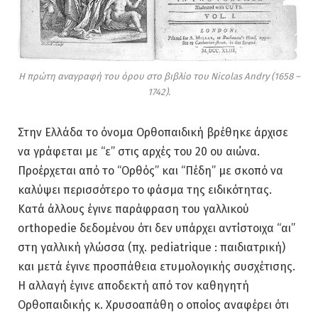
Η πρώτη αναγραφή του όρου στο βιβλίο του Nicolas Andry (1658 –
1742).
Στην Ελλάδα το όνομα Ορθοπαιδική βρέθηκε άρχισε
να γράφεται με “ε” στις αρχές του 20 ου αιώνα.
Προέρχεται από το “Ορθός” και “Πέδη” με σκοπό να
καλύψει περισσότερο το φάσμα της ειδικότητας.
Κατά άλλους έγινε παράφραση του γαλλικού
orthopedie δεδομένου ότι δεν υπάρχει αντίστοιχα “αι”
στη γαλλική γλώσσα (πχ. pediatrique : παιδιατρική)
και μετά έγινε προσπάθεια ετυμολογικής συσχέτισης.
Η αλλαγή έγινε αποδεκτή από τον καθηγητή
Ορθοπαιδικής κ. Χρυσοαπάθη ο οποίος αναφέρει ότι