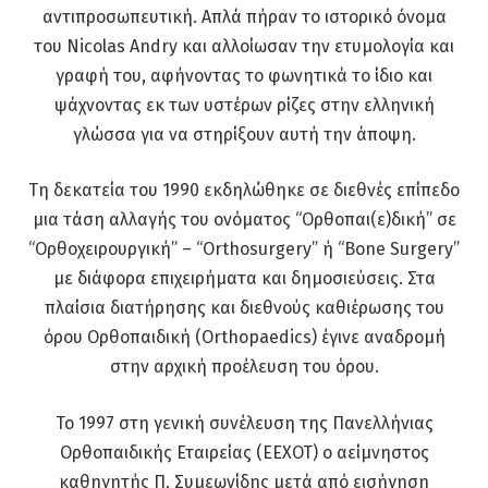
αντιπροσωπευτική. Απλά πήραν το ιστορικό όνομα
του Nicolas Andry και αλλοίωσαν την ετυμολογία και
γραφή του, αφήνοντας το φωνητικά το ίδιο και
ψάχνοντας εκ των υστέρων ρίζες στην ελληνική
γλώσσα για να στηρίξουν αυτή την άποψη.
Τη δεκατεία του 1990 εκδηλώθηκε σε διεθνές επίπεδο
μια τάση αλλαγής του ονόματος “Ορθοπαι(ε)δική” σε
“Ορθοχειρουργική” – “Orthosurgery” ή “Bone Surgery”
με διάφορα επιχειρήματα και δημοσιεύσεις. Στα
πλαίσια διατήρησης και διεθνούς καθιέρωσης του
όρου Ορθοπαιδική (Orthopaedics) έγινε αναδρομή
στην αρχική προέλευση του όρου.
Το 1997 στη γενική συνέλευση της Πανελλήνιας
Ορθοπαιδικής Εταιρείας (ΕΕΧΟΤ) ο αείμνηστος
καθηγητής Π. Συμεωνίδης μετά από εισήγηση