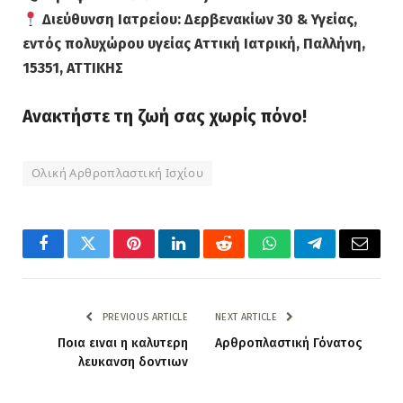
Διεύθυνση Ιατρείου:
Δερβενακίων 30 & Υγείας,
εντός πολυχώρου υγείας Αττική Ιατρική, Παλλήνη,
15351, ΑΤΤΙΚΗΣ
Ανακτήστε τη ζωή σας χωρίς πόνο!
Ολική Αρθροπλαστική Ισχίου
Facebook
Twitter
Pinterest
LinkedIn
Reddit
WhatsApp
Telegram
Email
PREVIOUS ARTICLE
NEXT ARTICLE
Ποια ειναι η καλυτερη
Αρθροπλαστική Γόνατος
λευκανση δοντιων