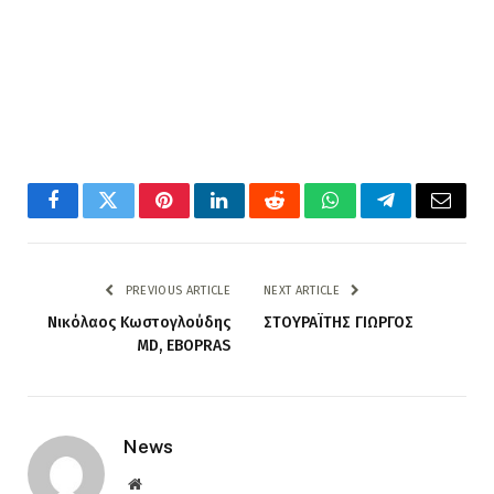
Facebook
Twitter
Pinterest
LinkedIn
Reddit
WhatsApp
Telegram
Email
PREVIOUS ARTICLE
NEXT ARTICLE
Νικόλαος Κωστογλούδης
ΣΤΟΥΡΑΪΤΗΣ ΓΙΩΡΓΟΣ
MD, EBOPRAS
News
Website