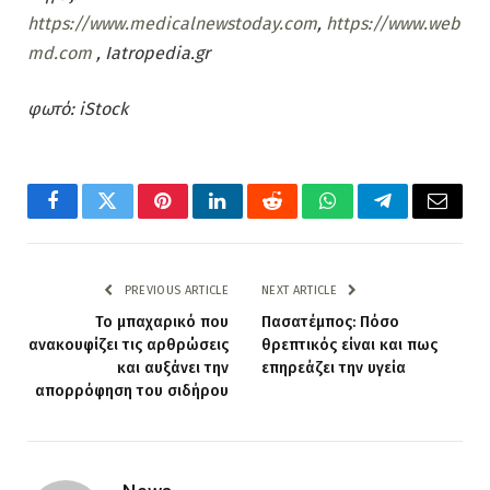
https://www.medicalnewstoday.com
,
https://www.web
md.com
, Iatropedia.gr
φωτό: iStock
Facebook
Twitter
Pinterest
LinkedIn
Reddit
WhatsApp
Telegram
Email
PREVIOUS ARTICLE
NEXT ARTICLE
Το μπαχαρικό που
Πασατέμπος: Πόσο
ανακουφίζει τις αρθρώσεις
θρεπτικός είναι και πως
και αυξάνει την
επηρεάζει την υγεία
απορρόφηση του σιδήρου