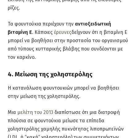
ρίζες.
Τα φουντούκια περιέχουν την
αντιοξειδωτική
βιταμίνη Ε
. Κάποιες
έρευνες
δείχνουν ότι η βιταμίνη Ε
μπορεί να βοηθήσει στην προστασία του οργανισμού
από τύπους κυτταρικής βλάβης που συνδέονται με
τον καρκίνο.
4. Μείωση της χοληστερόλης
Η κατανάλωση φουντουκιών μπορεί να βοηθήσει
στην μείωση της χοληστερόλης.
Μια
μελέτη του 2013
διαπίστωσε ότι μια διατροφή
πλούσια σε φουντούκια μείωσε τα επίπεδα
χοληστερόλης χαμηλής πυκνότητας λιποπρωτεϊνών
(LDL, ή “κακή” χοληστερόλη) των συμμετεχόντων.