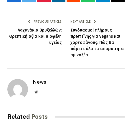
Facebook
Twitter
Pinterest
LinkedIn
Reddit
WhatsApp
Telegram
Email
PREVIOUS ARTICLE
NEXT ARTICLE
Λαχανάκια Βρυξελλών:
Συνδυασμοί πλήρους
Θρεπτική αξία και 8 οφέλη
πρωτεΐνης για vegans και
υγείας
χορτοφάγους: Πώς θα
πάρετε όλα τα απαραίτητα
αμινοξέα
News
Website
Related
Posts