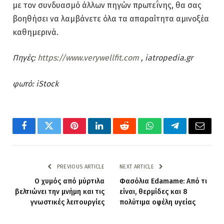
με τον συνδυασμό άλλων πηγών πρωτεΐνης, θα σας
βοηθήσει να λαμβάνετε όλα τα απαραίτητα αμινοξέα
καθημερινά.
Πηγές:
https://www.verywellfit.com
, iatropedia.gr
φωτό: iStock
Facebook
Twitter
Pinterest
LinkedIn
Reddit
WhatsApp
Telegram
Email
PREVIOUS ARTICLE
NEXT ARTICLE
Ο χυμός από μύρτιλα
Φασόλια Edamame: Από τι
βελτιώνει την μνήμη και τις
είναι, θερμίδες και 8
γνωστικές λειτουργίες
πολύτιμα οφέλη υγείας