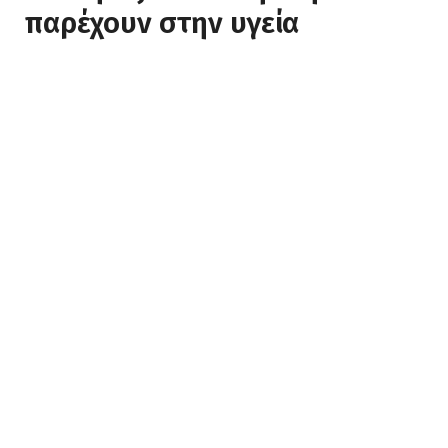
παρέχουν στην υγεία
Τα αχλάδια περιέχουν θρεπτικά συστατικά με ισχυρές
αντιοξειδωτικές και αντιφλεγμονώδεις ιδιότητες. Τι
έχουν δείξει οι έως τώρα μελέτες για τις επιδράσεις