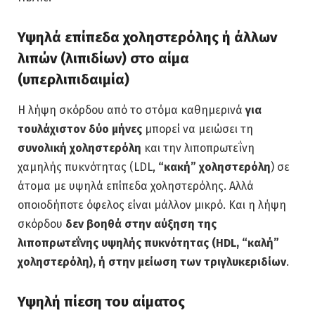
Υψηλά επίπεδα χοληστερόλης ή άλλων
λιπών (λιπιδίων) στο αίμα
(υπερλιπιδαιμία)
Η λήψη σκόρδου από το στόμα καθημερινά
για
τουλάχιστον δύο μήνες
μπορεί να μειώσει τη
συνολική χοληστερόλη
και την λιποπρωτεΐνη
χαμηλής πυκνότητας (LDL,
“κακή” χοληστερόλη
) σε
άτομα με υψηλά επίπεδα χοληστερόλης. Αλλά
οποιοδήποτε όφελος είναι μάλλον μικρό. Και η λήψη
σκόρδου
δεν βοηθά στην αύξηση της
λιποπρωτεΐνης υψηλής πυκνότητας (HDL, “καλή”
χοληστερόλη), ή στην μείωση των τριγλυκεριδίων
.
Υψηλή πίεση του αίματος