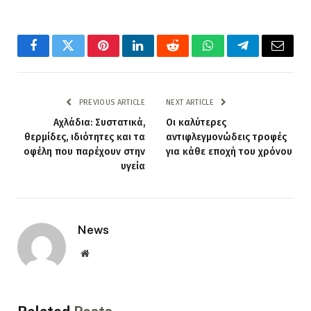
Facebook
Twitter
Pinterest
LinkedIn
Reddit
WhatsApp
Telegram
Email
PREVIOUS ARTICLE
NEXT ARTICLE
Αχλάδια: Συστατικά,
Οι καλύτερες
θερμίδες, ιδιότητες και τα
αντιφλεγμονώδεις τροφές
οφέλη που παρέχουν στην
για κάθε εποχή του χρόνου
υγεία
News
Website