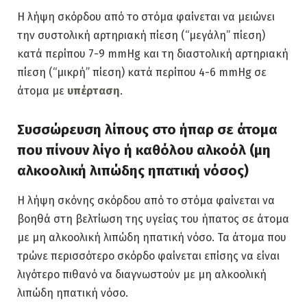
Η λήψη σκόρδου από το στόμα φαίνεται να μειώνει
την συστολική αρτηριακή πίεση (“μεγάλη” πίεση)
κατά περίπου 7-9 mmHg και τη διαστολική αρτηριακή
πίεση (“μικρή” πίεση) κατά περίπου 4-6 mmHg σε
άτομα με
υπέρταση
.
Συσσώρευση λίπους στο ήπαρ σε άτομα
που πίνουν λίγο ή καθόλου αλκοόλ (μη
αλκοολική λιπώδης ηπατική νόσος)
Η λήψη σκόνης σκόρδου από το στόμα φαίνεται να
βοηθά στη βελτίωση της υγείας του ήπατος σε άτομα
με μη αλκοολική λιπώδη ηπατική νόσο. Τα άτομα που
τρώνε περισσότερο σκόρδο φαίνεται επίσης να είναι
λιγότερο πιθανό να διαγνωστούν με μη αλκοολική
λιπώδη ηπατική νόσο.