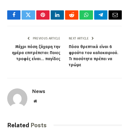
Facebook
Twitter
Pinterest
LinkedIn
Reddit
WhatsApp
Telegram
Email
PREVIOUS ARTICLE
NEXT ARTICLE
Μέχρι πόση ζάχαρη την
Πόσο θρεπτικά είναι 6
ημέρα επιτρέπεται: Ποιες
φρούτα του καλοκαιριού.
τροφές είναι… παγίδες
Τι ποσότητα πρέπει να
τρώμε
News
Website
Related
Posts