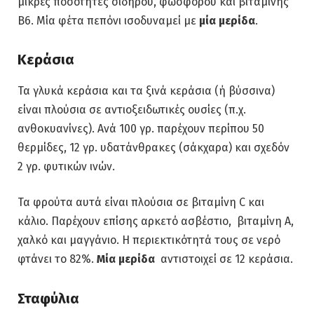
μικρές ποσότητες σιδήρου, φωσφόρου και βιταμίνης
Β6. Μία φέτα πεπόνι ισοδυναμεί με
μία μερίδα
.
Κεράσια
Τα γλυκά κεράσια και τα ξινά κεράσια (ή βύσσινα)
είναι πλούσια σε αντιοξειδωτικές ουσίες (π.χ.
ανθοκυανίνες). Ανά 100 γρ. παρέχουν περίπου 50
θερμίδες, 12 γρ. υδατάνθρακες (σάκχαρα) και σχεδόν
2 γρ. φυτικών ινών.
Τα φρούτα αυτά είναι πλούσια σε βιταμίνη C και
κάλιο. Παρέχουν επίσης αρκετό ασβέστιο, βιταμίνη Α,
χαλκό και μαγγάνιο. Η περιεκτικότητά τους σε νερό
φτάνει το 82%.
Μία μερίδα
αντιστοιχεί σε 12 κεράσια.
Σταφύλια