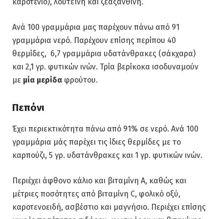
καροτένιο), λουτεΐνη και ζεαξανθίνη.
Ανά 100 γραμμάρια μας παρέχουν πάνω από 91
γραμμάρια νερό. Παρέχουν επίσης περίπου 40
θερμίδες, 6,7 γραμμάρια υδατάνθρακες (σάκχαρα)
και 2,1 γρ. φυτικών ινών. Τρία βερίκοκα ισοδυναμούν
με
μία μερίδα
φρούτου.
Πεπόνι
Έχει περιεκτικότητα πάνω από 91% σε νερό. Ανά 100
γραμμάρια μάς παρέχει τις ίδιες θερμίδες με το
καρπούζι, 5 γρ. υδατάνθρακες και 1 γρ. φυτικών ινών.
Περιέχει άφθονο κάλιο και βιταμίνη Α, καθώς και
μέτριες ποσότητες από βιταμίνη C, φολικό οξύ,
καροτενοειδή, ασβέστιο και μαγνήσιο. Περιέχει επίσης