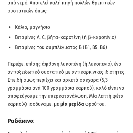
από νερό. Αποτελεί καλή πηγή πολλών θρεπτικών
συστατικών όπως:
Κάλιο, μαγνήσιο
Βιταμίνες Α, C, βήτα-καροτένη (ή β-καροτένιο)
Βιταμίνες του συμπλέγματος Β (Β1, Β5, Β6)
Περιέχει επίσης άφθονη λυκοπένη (ή λυκοπένιο), ένα
αντιοξειδωτικό συστατικό με αντικαρκινικές ιδιότητες.
Επειδή όμως περιέχει και αρκετά σάκχαρα (5,3
γραμμάρια ανά 100 γραμμάρια καρπού), καλό είναι να
αποφεύγουμε την υπερκατανάλωση. Μία λεπτή φέτα
καρπούζι ισοδυναμεί με
μία μερίδα
φρούτου.
Ροδάκινα