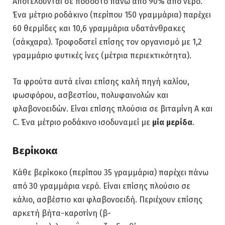
Αποτελούνται σε ποσοστό πάνω από 90% από νερό.
Ένα μέτριο ροδάκινο (περίπου 150 γραμμάρια) παρέχει
60 θερμίδες και 10,6 γραμμάρια υδατάνθρακες
(σάκχαρα). Τροφοδοτεί επίσης τον οργανισμό με 1,2
γραμμάριο φυτικές ίνες (μέτρια περιεκτικότητα).
Τα φρούτα αυτά είναι επίσης καλή πηγή καλίου,
φωσφόρου, ασβεστίου, πολυφαινολών και
φλαβονοειδών. Είναι επίσης πλούσια σε βιταμίνη Α και
C. Ένα μέτριο ροδάκινο ισοδυναμεί με
μία μερίδα
.
Βερίκοκα
Κάθε βερίκοκο (περίπου 35 γραμμάρια) παρέχει πάνω
από 30 γραμμάρια νερό. Είναι επίσης πλούσιο σε
κάλιο, ασβέστιο και φλαβονοειδή. Περιέχουν επίσης
αρκετή βήτα-καροτίνη (β-