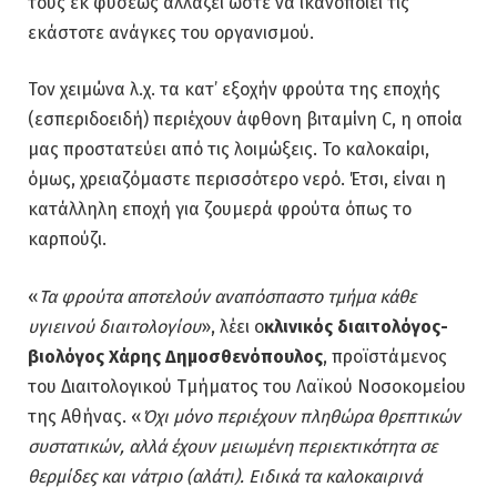
τους εκ φύσεως αλλάζει ώστε να ικανοποιεί τις
εκάστοτε ανάγκες του οργανισμού.
Τον χειμώνα λ.χ. τα κατ’ εξοχήν φρούτα της εποχής
(εσπεριδοειδή) περιέχουν άφθονη βιταμίνη C, η οποία
μας προστατεύει από τις λοιμώξεις. Το καλοκαίρι,
όμως, χρειαζόμαστε περισσότερο νερό. Έτσι, είναι η
κατάλληλη εποχή για ζουμερά φρούτα όπως το
καρπούζι.
«
Τα φρούτα αποτελούν αναπόσπαστο τμήμα κάθε
υγιεινού διαιτολογίου
», λέει ο
κλινικός διαιτολόγος-
βιολόγος Χάρης Δημοσθενόπουλος
, προϊστάμενος
του Διαιτολογικού Τμήματος του Λαϊκού Νοσοκομείου
της Αθήνας. «
Όχι μόνο περιέχουν πληθώρα θρεπτικών
συστατικών, αλλά έχουν μειωμένη περιεκτικότητα σε
θερμίδες και νάτριο (αλάτι). Ειδικά τα καλοκαιρινά