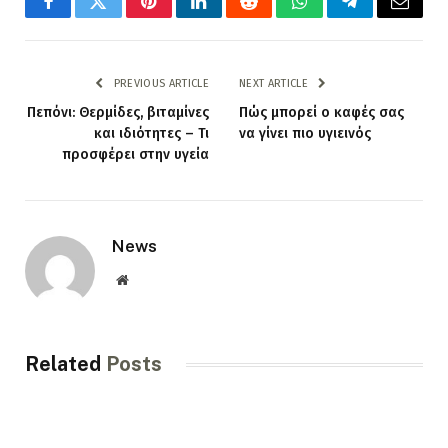
Facebook
Twitter
Pinterest
LinkedIn
Reddit
WhatsApp
Telegram
Email
PREVIOUS ARTICLE
NEXT ARTICLE
Πεπόνι: Θερμίδες, βιταμίνες
Πώς μπορεί ο καφές σας
και ιδιότητες – Τι
να γίνει πιο υγιεινός
προσφέρει στην υγεία
News
Website
Related
Posts