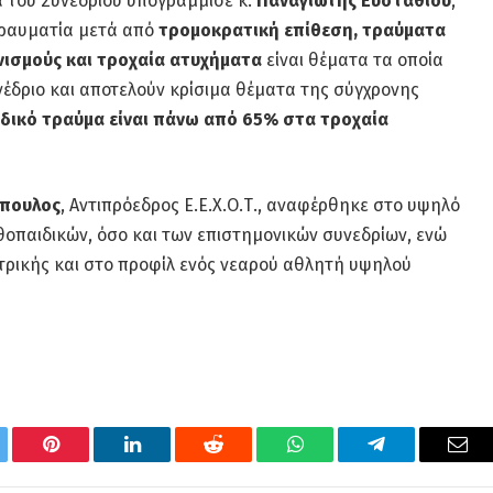
α του Συνεδρίου υπογράμμισε κ.
Παναγιώτης Ευσταθίου
,
υτραυματία μετά από
τρομοκρατική επίθεση, τραύματα
νισμούς και τροχαία ατυχήματα
είναι θέματα τα οποία
νέδριο και αποτελούν κρίσιμα θέματα της σύγχρονης
δικό τραύμα είναι πάνω από 65% στα τροχαία
όπουλος
, Αντιπρόεδρος Ε.Ε.Χ.Ο.Τ., αναφέρθηκε στο υψηλό
οπαιδικών, όσο και των επιστημονικών συνεδρίων, ενώ
ατρικής και στο προφίλ ενός νεαρού αθλητή υψηλού
tter
Pinterest
LinkedIn
Reddit
WhatsApp
Telegram
Ema