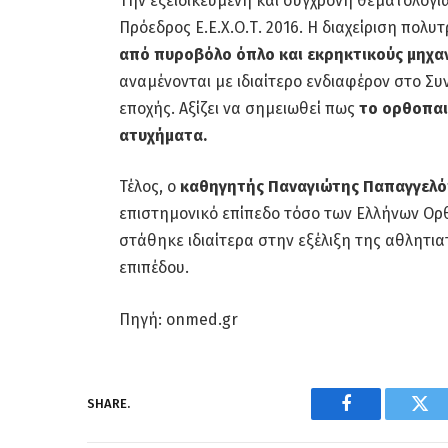
Την εξειδικευμένη και σύγχρονη θεματολογί
Πρόεδρος Ε.Ε.Χ.Ο.Τ. 2016. Η διαχείριση πολ
από πυροβόλο όπλο και εκρηκτικούς μηχα
αναμένονται με ιδιαίτερο ενδιαφέρον στο Συ
εποχής. Αξίζει να σημειωθεί πως
το ορθοπαι
ατυχήματα.
Τέλος, ο
καθηγητής Παναγιώτης Παπαγγελ
επιστημονικό επίπεδο τόσο των Ελλήνων Ορθ
στάθηκε ιδιαίτερα στην εξέλιξη της αθλητι
επιπέδου.
Πηγή: onmed.gr
SHARE.
Facebook
Twi