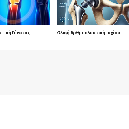
τική Γόνατος
Ολική Αρθροπλαστική Ισχίου