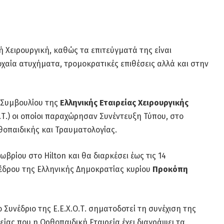
ή Χειρουργική, καθώς τα επιτεύγματά της είναι
οχαία ατυχήματα, τρομοκρατικές επιθέσεις αλλά και στην
ύ Συμβουλίου της
Ελληνικής Εταιρείας Χειρουργικής
.Τ.) οι οποίοι παραχώρησαν Συνέντευξη Τύπου, στο
θοπαιδικής και Τραυματολογίας.
βρίου στο Hilton και θα διαρκέσει έως τις 14
οέδρου της Ελληνικής Δημοκρατίας κυρίου
Προκόπη
 Συνέδριο της Ε.Ε.Χ.Ο.Τ. σηματοδοτεί τη συνέχιση της
ίας που η Ορθοπαιδική Εταιρεία έχει διαγράψει τα