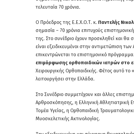
τελευταία 70 χρόνια.
Ο Πρόεδρος της Ε.Ε.Χ.Ο.Τ. κ.
Παντελής Νικο
σημασία – 70 χρόνια επιτυχούς επιστημονική
της. Στο συνέδριο έχουν προσκληθεί και θα 
είναι εξειδικευμένοι στην αντιμετώπιση τω
επικεντρώνεται το επιστημονικό πρόγραμμα
επιμόρφωσης ορθοπαιδικών ιατρών στο ε
Χειρουργικής Ορθοπαιδικής. Φέτος αυτό το «
λειτουργήσει στην Ελλάδα.
Στο Συνέδριο συμμετέχουν και άλλες επιστημο
Αρθροσκόπησης, η Ελληνική Αθλητιατρική Ετα
Τομέα Υγείας, η Ορθοπαιδική Τραυματολογικ
Μυοσκελετικής Ακτινολογίας.