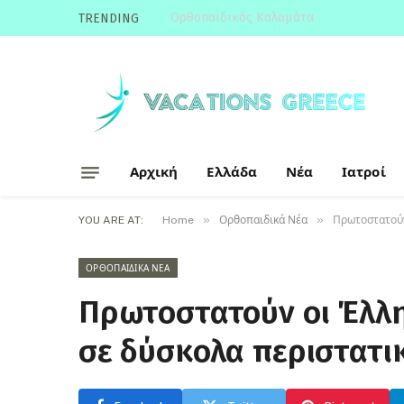
Ορθοπαιδικός Καλαμάτα
TRENDING
Αρχική
Ελλάδα
Νέα
Ιατροί
»
»
YOU ARE AT:
Home
Ορθοπαιδικά Νέα
Πρωτοστατούν
ΟΡΘΟΠΑΙΔΙΚΆ ΝΈΑ
Πρωτοστατούν οι Έλλη
σε δύσκολα περιστατι