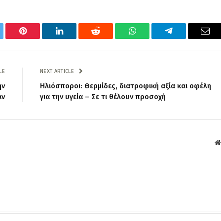
tter
Pinterest
LinkedIn
Reddit
WhatsApp
Telegram
Ema
LE
NEXT ARTICLE
ην
Ηλιόσποροι: Θερμίδες, διατροφική αξία και οφέλη
άν
για την υγεία – Σε τι θέλουν προσοχή