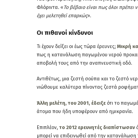
Φλόριντα. «
Το βέβαιο είναι πως όλοι πρέπει 
έχει μελετηθεί επαρκώς
».
Οι πιθανοί κίνδυνοι
Τι έχουν δείξει οι έως τώρα έρευνες;
Μικρή κα
πως η κατανάλωση παγωμένου νερού προκαλε
αποβολή τους από την αναπνευστική οδό.
Αντιθέτως, μια ζεστή σούπα και το ζεστό νερ
νιώθουμε καλύτερα πίνοντας ζεστά ροφήματ
Άλλη μελέτη, του 2001, έδειξε
ότι το παγωμέ
άτομα που ήδη υποφέρουν από ημικρανία.
Επιπλέον,
το 2012 ερευνητές διαπίστωσαν
ό
μπορεί να επιδεινωθεί από την κατανάλωση 