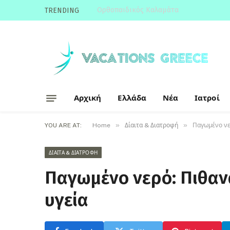
Ορθοπαιδικός Καλαμάτα
TRENDING
Αρχική
Ελλάδα
Νέα
Ιατροί
»
»
YOU ARE AT:
Home
Δίαιτα & Διατροφή
Παγωμένο νερ
ΔΊΑΙΤΑ & ΔΙΑΤΡΟΦΉ
Παγωμένο νερό: Πιθανά
υγεία