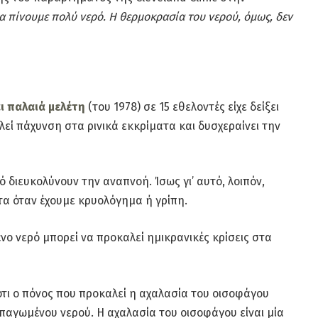
να πίνουμε πολύ νερό. Η θερμοκρασία του νερού, όμως, δεν
ι παλαιά μελέτη
(του 1978) σε 15 εθελοντές είχε δείξει
ί πάχυνση στα ρινικά εκκρίματα και δυσχεραίνει την
ό διευκολύνουν την αναπνοή. Ίσως γι’ αυτό, λοιπόν,
α όταν έχουμε κρυολόγημα ή γρίπη.
νο νερό μπορεί να προκαλεί ημικρανικές κρίσεις στα
τι ο πόνος που προκαλεί η αχαλασία του οισοφάγου
παγωμένου νερού. Η αχαλασία του οισοφάγου είναι μία