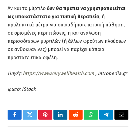
Αν και το μύρτιλο
δεν θα πρέπει να χρησιμοποιείται
ως υποκατάστατο για τυπική θεραπεία
, ή
προληπτικά μέτρα για οποιαδήποτε ιατρική πάθηση,
σε ορισμένες περιπτώσεις, η κατανάλωση
περισσότερων μυρτιλών (ή άλλων φρούτων πλούσιων
σε ανθοκυανίνες) μπορεί να παρέχει κάποια
προστατευτικά οφέλη.
Πηγές:
https://www.verywellhealth.com
, Iatropedia.gr
φωτό: iStock
Facebook
Twitter
Pinterest
LinkedIn
Reddit
WhatsApp
Telegram
Email