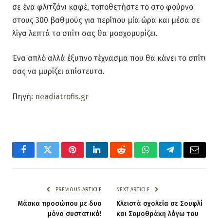
σε ένα φλιτζάνι καφέ, τοποθετήστε το στο φούρνο
στους 300 βαθμούς για περίπου μία ώρα και μέσα σε
λίγα λεπτά το σπίτι σας θα μοσχομυρίζει.
Ένα απλό αλλά έξυπνο τέχνασμα που θα κάνει το σπίτι
σας να μυρίζει απίστευτα.
Πηγή:
neadiatrofis.gr
Facebook
Twitter
Pinterest
LinkedIn
Reddit
WhatsApp
Telegram
Email
PREVIOUS ARTICLE
NEXT ARTICLE
Μάσκα προσώπου με δυο
Κλειστά σχολεία σε Σουφλί
μόνο συστατικά!
και Σαμοθράκη λόγω του