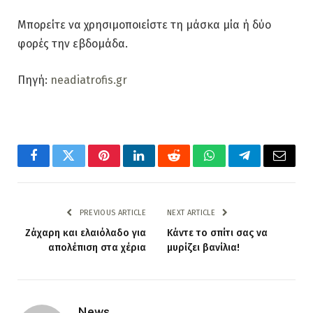
Μπορείτε να χρησιμοποιείστε τη μάσκα μία ή δύο
φορές την εβδομάδα.
Πηγή:
neadiatrofis.gr
Facebook
Twitter
Pinterest
LinkedIn
Reddit
WhatsApp
Telegram
Email
PREVIOUS ARTICLE
NEXT ARTICLE
Ζάχαρη και ελαιόλαδο για
Κάντε το σπίτι σας να
απολέπιση στα χέρια
μυρίζει βανίλια!
News