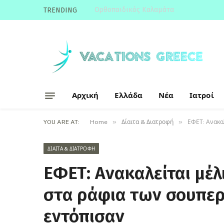
Ορθοπαιδικός Καλαμάτα
TRENDING
Αρχική
Ελλάδα
Νέα
Ιατροί
»
»
YOU ARE AT:
Home
Δίαιτα & Διατροφή
ΕΦΕΤ: Ανακαλ
ΔΊΑΙΤΑ & ΔΙΑΤΡΟΦΉ
ΕΦΕΤ: Ανακαλείται μέλ
στα ράφια των σουπερμ
εντόπισαν