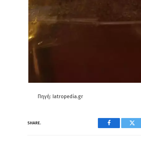
Πηγή: Iatropedia.gr
SHARE.
Facebook
Twi