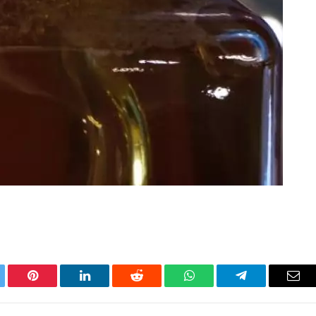
tter
Pinterest
LinkedIn
Reddit
WhatsApp
Telegram
Ema