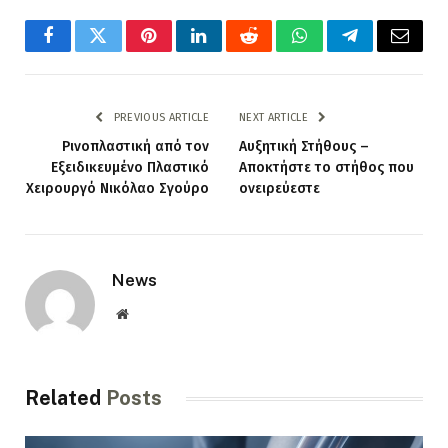
Facebook
Twitter
Pinterest
LinkedIn
Reddit
WhatsApp
Telegram
Email
PREVIOUS ARTICLE
NEXT ARTICLE
Ρινοπλαστική από τον
Αυξητική Στήθους –
Εξειδικευμένο Πλαστικό
Αποκτήστε το στήθος που
Χειρουργό Νικόλαο Σγούρο
ονειρεύεστε
News
Website
Related
Posts