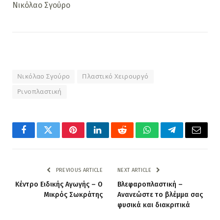
Νικόλαο Σγούρο
Νικόλαο Σγούρο
Πλαστικό Χειρουργό
Ρινοπλαστική
Facebook
Twitter
Pinterest
LinkedIn
Reddit
WhatsApp
Telegram
Email
PREVIOUS ARTICLE
NEXT ARTICLE
Κέντρο Ειδικής Αγωγής – Ο
Βλεφαροπλαστική –
Μικρός Σωκράτης
Ανανεώστε το βλέμμα σας
φυσικά και διακριτικά