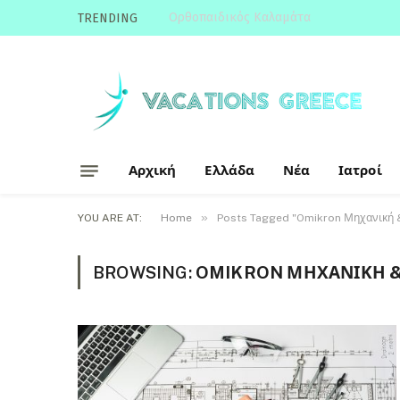
Ορθοπαιδικός Καλαμάτα
TRENDING
Αρχική
Ελλάδα
Νέα
Ιατροί
»
YOU ARE AT:
Home
Posts Tagged "Omikron Μηχανική 
BROWSING:
OMIKRON ΜΗΧΑΝΙΚΉ &