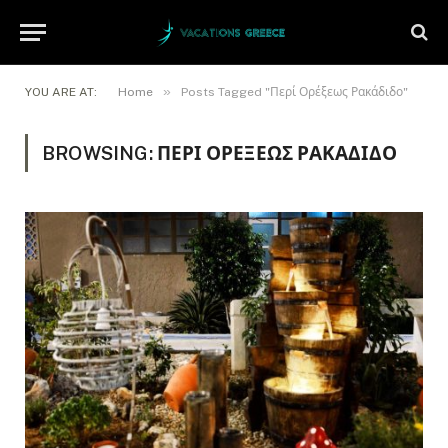
»
YOU ARE AT:
Home
Posts Tagged "Περί Ορέξεως Ρακάδιδο"
BROWSING:
ΠΕΡΊ ΟΡΈΞΕΩΣ ΡΑΚΆΔΙΔΟ