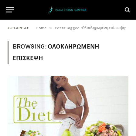
»
YOU ARE AT:
Home
Posts Tagged "Ολοκληρωμένη επίσκεψη"
BROWSING:
ΟΛΟΚΛΗΡΩΜΈΝΗ
ΕΠΊΣΚΕΨΗ