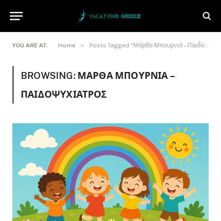
»
YOU ARE AT:
Home
Posts Tagged "Μάρθα Μπουρνιά – Παιδοψυχίατρος"
BROWSING:
ΜΆΡΘΑ ΜΠΟΥΡΝΙΆ –
ΠΑΙΔΟΨΥΧΊΑΤΡΟΣ