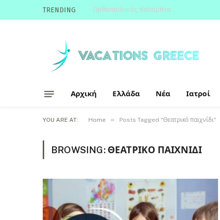
Ορθοπαιδικός Καλαμάτα
TRENDING
Αρχική
Ελλάδα
Νέα
Ιατροί
»
YOU ARE AT:
Home
Posts Tagged "Θεατρικό παιχνίδι"
BROWSING:
ΘΕΑΤΡΙΚΌ ΠΑΙΧΝΊΔΙ