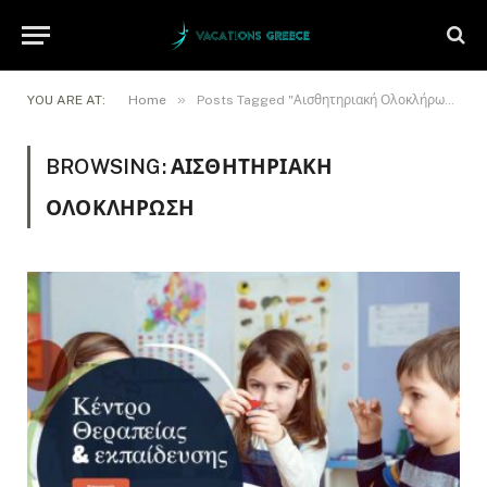
»
YOU ARE AT:
Home
Posts Tagged "Αισθητηριακή Ολοκλήρωση"
BROWSING:
ΑΙΣΘΗΤΗΡΙΑΚΉ
ΟΛΟΚΛΉΡΩΣΗ