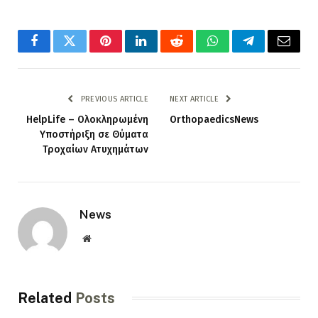
Facebook
Twitter
Pinterest
LinkedIn
Reddit
WhatsApp
Telegram
Email
PREVIOUS ARTICLE
NEXT ARTICLE
HelpLife – Ολοκληρωμένη
OrthopaedicsNews
Υποστήριξη σε Θύματα
Τροχαίων Ατυχημάτων
News
Website
Related
Posts