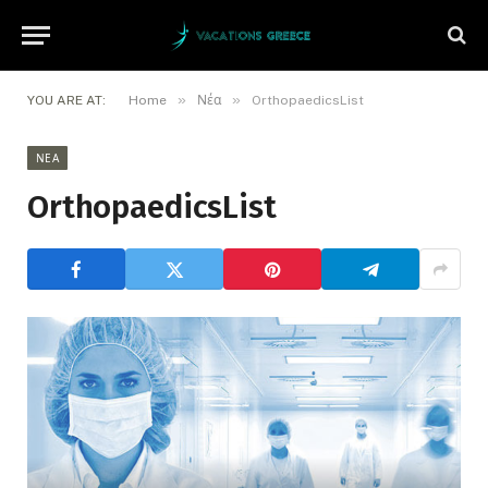
»
»
YOU ARE AT:
Home
Νέα
OrthopaedicsList
ΝΈΑ
OrthopaedicsList