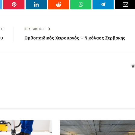
tter
Pinterest
LinkedIn
Reddit
WhatsApp
Telegram
Ema
LE
NEXT ARTICLE
ου
Ορθοπαιδικός Χειρουργός – Νικόλαος Ζερβακης