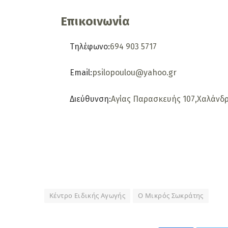
Επικοινωνία
Τηλέφωνο:
694 903 5717
Email:
psilopoulou@yahoo.gr
Διεύθυνση:
Αγίας Παρασκευής 107,
Χαλάνδρ
Κέντρο Ειδικής Αγωγής
Ο Μικρός Σωκράτης