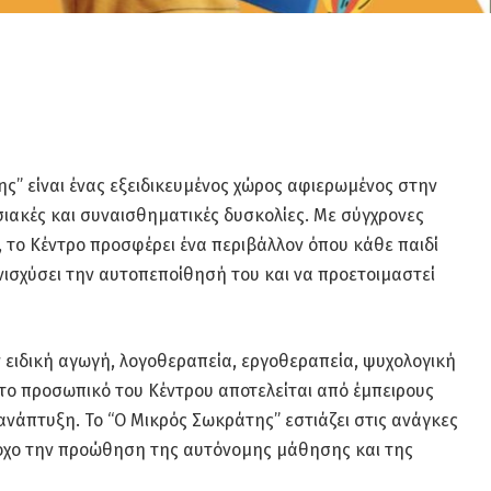
ς” είναι ένας εξειδικευμένος χώρος αφιερωμένος στην
ιακές και συναισθηματικές δυσκολίες. Με σύγχρονες
, το Κέντρο προσφέρει ένα περιβάλλον όπου κάθε παιδί
ενισχύσει την αυτοπεποίθησή του και να προετοιμαστεί
 ειδική αγωγή, λογοθεραπεία, εργοθεραπεία, ψυχολογική
το προσωπικό του Κέντρου αποτελείται από έμπειρους
ανάπτυξη. Το “Ο Μικρός Σωκράτης” εστιάζει στις ανάγκες
στόχο την προώθηση της αυτόνομης μάθησης και της