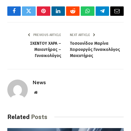
Facebook
Twitter
Pinterest
LinkedIn
Reddit
WhatsApp
Telegram
Email
PREVIOUS ARTICLE
NEXT ARTICLE
ΣΚΕΝΤΟΥ ΧΑΡΑ –
Τοσουνίδου Μαρίνα
Μαιευτήρας –
Χειρουργός Γυναικολόγος
Γυναικολόγος
Μαιευτήρας
News
Website
Related
Posts