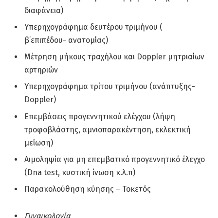
διαφάνεια)
Υπερηχογράφημα δευτέρου τριμήνου (
β΄επιπέδου- ανατομίας)
Μέτρηση μήκους τραχήλου και Doppler μητριαίων
αρτηριών
Υπερηχογράφημα τρίτου τριμήνου (ανάπτυξης-
Doppler)
Επεμβάσεις προγεννητικού ελέγχου (λήψη
τροφοβλάστης, αμνιοπαρακέντηση, εκλεκτική
μείωση)
Αιμοληψία για μη επεμβατικό προγεννητικό έλεγχο
(Dna test, κυστική ίνωση κ.λ.π)
Παρακολούθηση κύησης – Τοκετός
Γυναικολογία