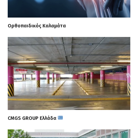
Ορθοπαιδικός Καλαμάτα
CMGS GROUP Ελλάδα