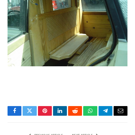
Facebook
Twitter
Pinterest
LinkedIn
Reddit
WhatsApp
Telegram
Email