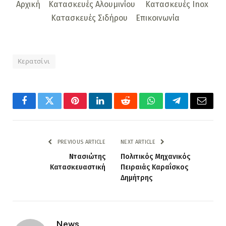
Αρχική
Κατασκευές Αλουμινίου
Κατασκευές Inox
Κατασκευές Σιδήρου
Επικοινωνία
Κερατσίνι
Facebook
Twitter
Pinterest
LinkedIn
Reddit
WhatsApp
Telegram
Email
PREVIOUS ARTICLE
NEXT ARTICLE
Ντασιώτης
Πολιτικός Μηχανικός
Κατασκευαστική
Πειραιάς Καραΐσκος
Δημήτρης
News